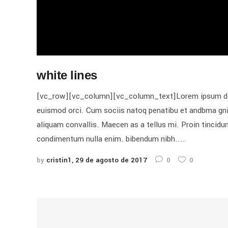
white lines
[vc_row][vc_column][vc_column_text]Lorem ipsum dolor 
euismod orci. Cum sociis natoq penatibu et andbma gnis
aliquam convallis. Maecen as a tellus mi. Proin tincidunt
condimentum nulla enim. bibendum nibh....
by
cristin1
29 de agosto de 2017
0
0